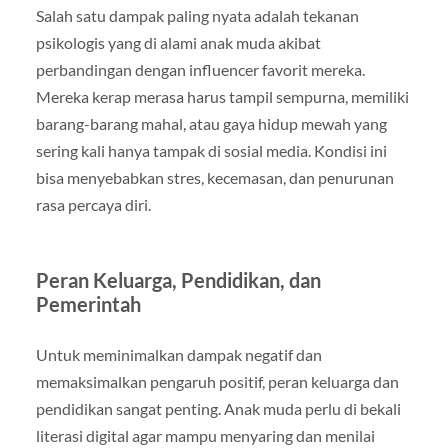
Salah satu dampak paling nyata adalah tekanan
psikologis yang di alami anak muda akibat
perbandingan dengan influencer favorit mereka.
Mereka kerap merasa harus tampil sempurna, memiliki
barang-barang mahal, atau gaya hidup mewah yang
sering kali hanya tampak di sosial media. Kondisi ini
bisa menyebabkan stres, kecemasan, dan penurunan
rasa percaya diri.
Peran Keluarga, Pendidikan, dan
Pemerintah
Untuk meminimalkan dampak negatif dan
memaksimalkan pengaruh positif, peran keluarga dan
pendidikan sangat penting. Anak muda perlu di bekali
literasi digital agar mampu menyaring dan menilai