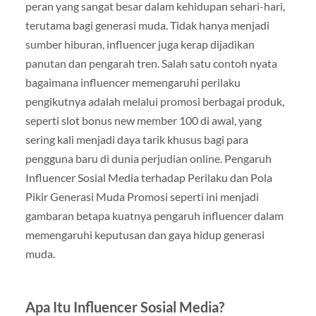
peran yang sangat besar dalam kehidupan sehari-hari,
terutama bagi generasi muda. Tidak hanya menjadi
sumber hiburan, influencer juga kerap dijadikan
panutan dan pengarah tren. Salah satu contoh nyata
bagaimana influencer memengaruhi perilaku
pengikutnya adalah melalui promosi berbagai produk,
seperti slot bonus new member 100 di awal, yang
sering kali menjadi daya tarik khusus bagi para
pengguna baru di dunia perjudian online. Pengaruh
Influencer Sosial Media terhadap Perilaku dan Pola
Pikir Generasi Muda Promosi seperti ini menjadi
gambaran betapa kuatnya pengaruh influencer dalam
memengaruhi keputusan dan gaya hidup generasi
muda.
Apa Itu Influencer Sosial Media?