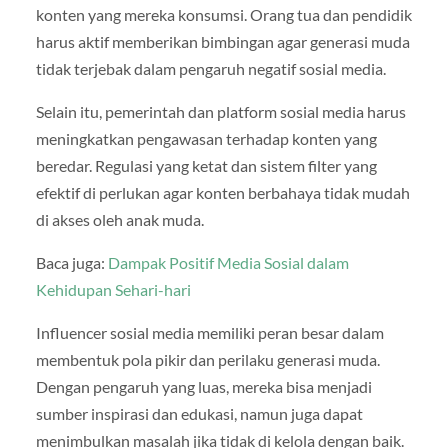
konten yang mereka konsumsi. Orang tua dan pendidik
harus aktif memberikan bimbingan agar generasi muda
tidak terjebak dalam pengaruh negatif sosial media.
Selain itu, pemerintah dan platform sosial media harus
meningkatkan pengawasan terhadap konten yang
beredar. Regulasi yang ketat dan sistem filter yang
efektif di perlukan agar konten berbahaya tidak mudah
di akses oleh anak muda.
Baca juga:
Dampak Positif Media Sosial dalam
Kehidupan Sehari-hari
Influencer sosial media memiliki peran besar dalam
membentuk pola pikir dan perilaku generasi muda.
Dengan pengaruh yang luas, mereka bisa menjadi
sumber inspirasi dan edukasi, namun juga dapat
menimbulkan masalah jika tidak di kelola dengan baik.